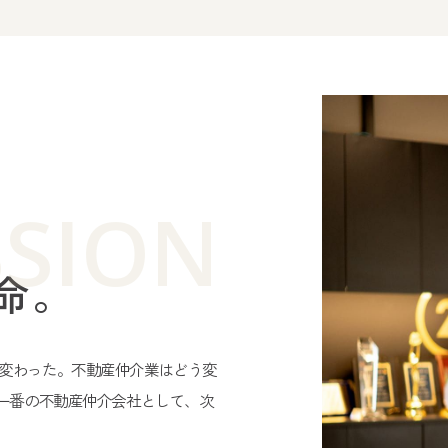
SSION
使命。
変わった。
不動産仲介業はどう変
で一番の不動産仲介会社として、次